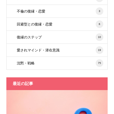
不倫の復縁・恋愛
3
回避型との復縁・恋愛
6
復縁のステップ
10
愛されマインド・潜在意識
19
沈黙・戦略
75
最近の記事