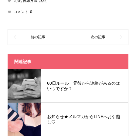
元彼
,
復縁方法
,
沈黙
コメント:
0
関連記事
60日ルール：元彼から連絡が来るのは
いつですか？
お知らせ★メルマガからLINEへお引越
し♡