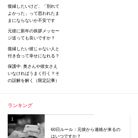
復縁したいけど、「別れて
よかった」って思われたま
まにならないか不安です
元彼に新年の挨拶メッセー
ジ送っても良いですか？
復縁したい彼じゃない人と
付き合って幸せになれる？
保護中: 奥さんや彼女さえ
いなければうまく行く？そ
の誤解を解く（限定記事）
ランキング
1
60日ルール：元彼から連絡が来るの
はいつですか？