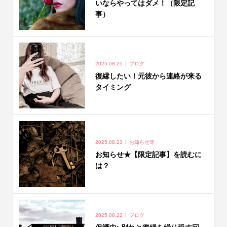
いならやってはダメ！（限定記
事）
2025.08.25
ブログ
復縁したい！元彼から連絡が来る
タイミング
2025.08.23
お知らせ等
お知らせ★【限定記事】を読むに
は？
2025.08.22
ブログ