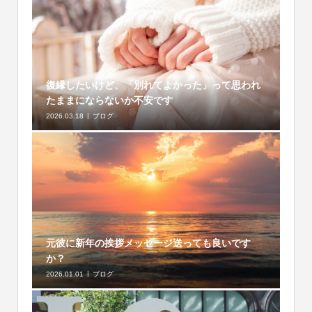
復縁したいけど、「別れてよかった」って思われ
たままにならないか不安です
2026.03.18
ブログ
元彼に新年の挨拶メッセージ送っても良いです
か？
2026.01.01
ブログ