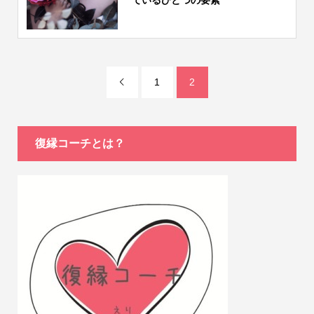
1
2

復縁コーチとは？