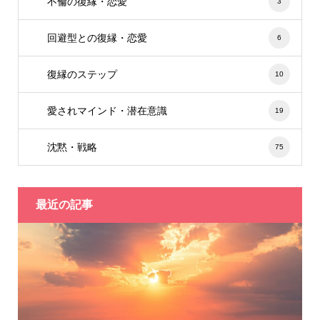
不倫の復縁・恋愛
3
回避型との復縁・恋愛
6
復縁のステップ
10
愛されマインド・潜在意識
19
沈黙・戦略
75
最近の記事