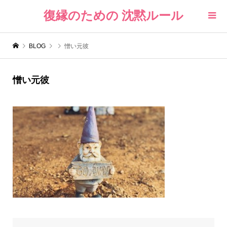
復縁のための 沈黙ルール
BLOG
憎い元彼
憎い元彼