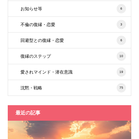
お知らせ等
6
不倫の復縁・恋愛
3
回避型との復縁・恋愛
6
復縁のステップ
10
愛されマインド・潜在意識
19
沈黙・戦略
75
最近の記事