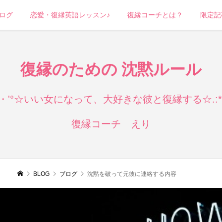
ログ
恋愛・復縁英語レッスン♪
復縁コーチとは？
限定記
復縁のための 沈黙ルール
:*:・'°☆いい女になって、大好きな彼と復縁する☆.:*:
復縁コーチ えり
BLOG
ブログ
沈黙を破って元彼に連絡する内容