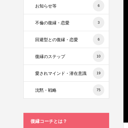
お知らせ等
6
不倫の復縁・恋愛
3
回避型との復縁・恋愛
6
復縁のステップ
10
愛されマインド・潜在意識
19
沈黙・戦略
75
復縁コーチとは？