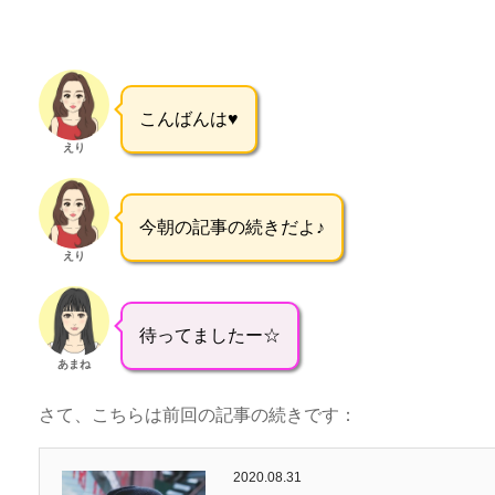
こんばんは♥
えり
今朝の記事の続きだよ♪
えり
待ってましたー☆
あまね
さて、こちらは前回の記事の続きです：
2020.08.31