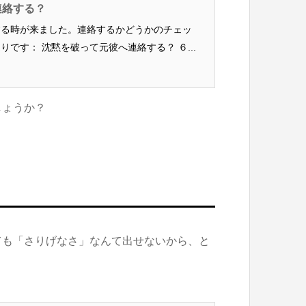
連絡する？
する時が来ました。連絡するかどうかのチェッ
です： 沈黙を破って元彼へ連絡する？ ６...
しょうか？
ても「さりげなさ」なんて出せないから、と