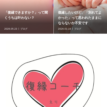
縁できますか？」って聞
復縁したいけど、「別れてよ
元彼
ちは叶わない？
かった」って思われたままに
送っ
ならないか不安です
5.23
ブログ
2026.03.18
ブログ
2026.0