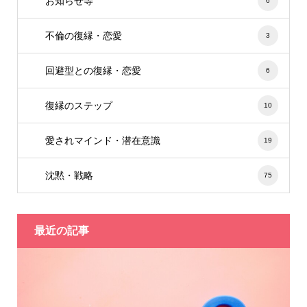
お知らせ等
6
不倫の復縁・恋愛
3
回避型との復縁・恋愛
6
復縁のステップ
10
愛されマインド・潜在意識
19
沈黙・戦略
75
最近の記事