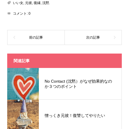
いい女
,
元彼
,
復縁
,
沈黙
コメント:
0
関連記事
No Contact (沈黙）がなぜ効果的なの
か３つのポイント
憎っくき元彼！復讐してやりたい