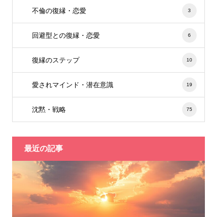
不倫の復縁・恋愛
3
回避型との復縁・恋愛
6
復縁のステップ
10
愛されマインド・潜在意識
19
沈黙・戦略
75
最近の記事